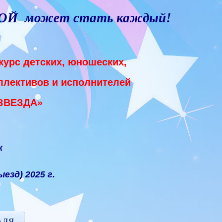
ОЙ может стать каждый!
урс детских, юношеских,
ллективов и исполнителей
ЗВЕЗДА»
к
езд) 2025 г.