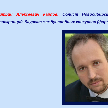
итрий Алексеевич Карпов.
Солист Новосибирск
анскрипций. Лауреат международных конкурсов (форте