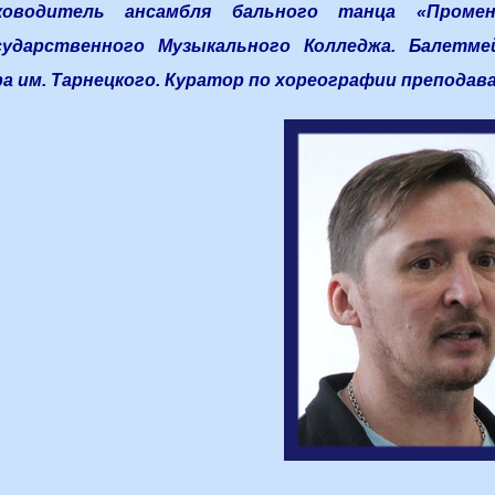
ководитель ансамбля бального танца «Промена
сударственного Музыкального Колледжа. Балетмей
ра им. Тарнецкого. Куратор по хореографии преподав