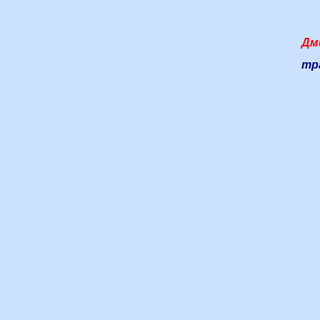
Дм
тр