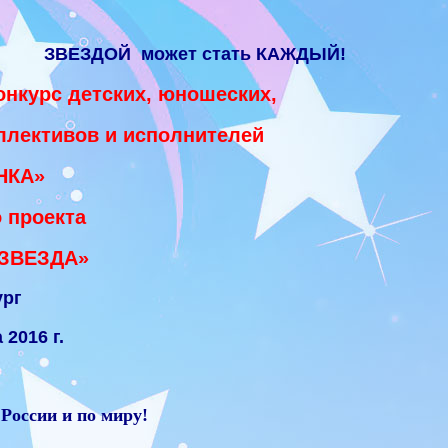
ЗВЕЗДОЙ может стать КАЖДЫЙ!
нкурс детских, юношеских,
ллективов и исполнителей
НКА»
 проекта
ЗВЕЗДА»
ург
2016 г.
 России и по миру!